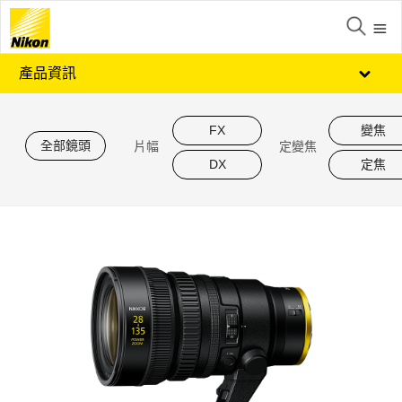
產品資訊
FX
變焦
全部鏡頭
片幅
定變焦
DX
定焦