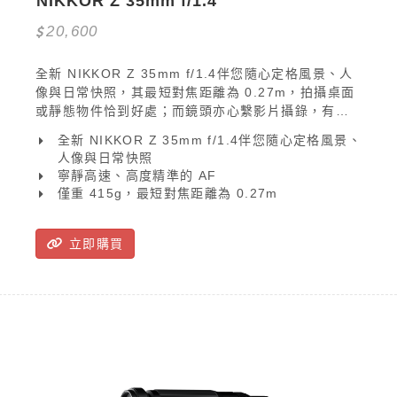
NIKKOR Z 35mm f/1.4
20,600
全新 NIKKOR Z 35mm f/1.4伴您隨心定格風景、人
像與日常快照，其最短對焦距離為 0.27m，拍攝桌面
或靜態物件恰到好處；而鏡頭亦心繫影片攝錄，有效
抑制焦距偏移現象，可在手動對焦期間線性操作，與
全新 NIKKOR Z 35mm f/1.4伴您隨心定格風景、
寧靜迅捷的步進馬達 (STM) 相輔相成。另一方面，
人像與日常快照
NIKKOR Z 35mm f/1.4尺寸約為 74.5 x 86.5mm，
寧靜高速、高度精準的 AF
僅重 415g，可輕鬆溜入您平日使用的攜行袋中，成為
僅重 415g，最短對焦距離為 0.27m
心愛 Nikon Z 無反光鏡相機的最佳拍檔。
立即購買