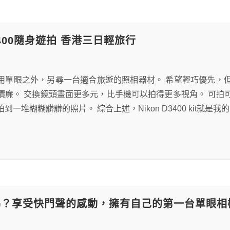
D3400隨身遊拍 香港三日輕旅行
用單眼之外，另尋一台適合旅遊的照相器材。 希望輕巧優先，
價廉。 交換鏡頭畫面更多元，比手機可以拍得更多視角。 可拍
到一堆糊糊髒髒的照片。 綜合上述，Nikon D3400 kit就是我
嗎？享受快門聲的感動，擁有自己的第一台單眼相