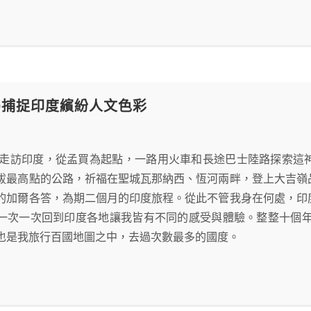
00捕捉印度繽紛人文色彩
一次走訪印度，從孟買為起點，一路用火車和長途巴士陸路探索
拔最高點的公路，祈福在聖城瓦那納西、恆河兩畔，登上大吉嶺
的加爾各答，為期二個月的印度旅程。從此不管我身在何處，印
一次一次回到印度各地讓我皆有不同的感受與體驗。整整十個年
也是我旅行百國地圖之中，去過次數最多的國度。