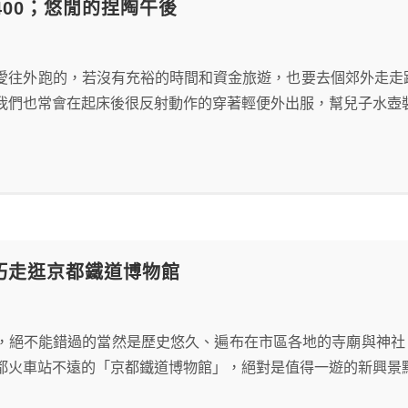
D3400；悠閒的捏陶午後
愛往外跑的，若沒有充裕的時間和資金旅遊，也要去個郊外走走
我們也常會在起床後很反射動作的穿著輕便外出服，幫兒子水壺
 輕巧走逛京都鐵道博物館
，絕不能錯過的當然是歷史悠久、遍布在市區各地的寺廟與神社，
都火車站不遠的「京都鐵道博物館」，絕對是值得一遊的新興景