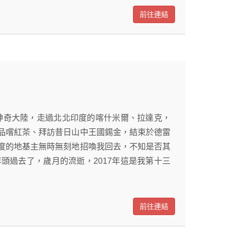
前往連結
這神奇大陸，走過北北印度的喀什米爾、拉達克，
品嚐紅茶、拜訪昔日山中王國錫金，結束於德雷
度的地基主無時無刻地招喚我回去，不知是否其
頭過去了，歲月的流逝，2017年這是我第十三
前往連結