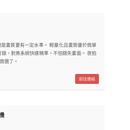
但是畫質要有一定水準。 輕量化且畫質優於微單
可錄，對焦系統快速精準，不怕錯失畫面。 夜拍
的首選了。
前往連結
機