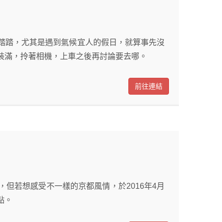
踏踏，尤其是遇到氣候宜人的假日，就算事先沒
裝滿，拎著相機，上車之後再討論要去哪。
前往連結
但若想感受不一樣的京都風情，於2016年4月
點。