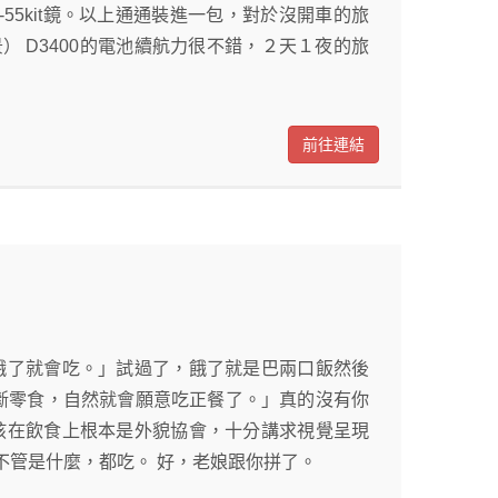
8-55kit鏡。以上通通裝進一包，對於沒開車的旅
 D3400的電池續航力很不錯，２天１夜的旅
前往連結
餓了就會吃。」試過了，餓了就是巴兩口飯然後
禁斷零食，自然就會願意吃正餐了。」真的沒有你
孩在飲食上根本是外貌協會，十分講求視覺呈現
不管是什麼，都吃。 好，老娘跟你拼了。