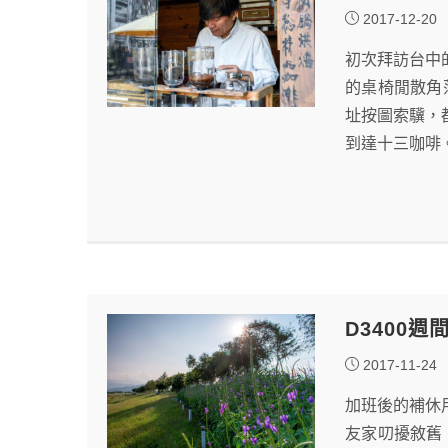
2017-12-20
初次拜訪台中
的桌椅閒散角
址按圖索驥，
到達十三咖啡
D3400
2017-11-24
加班後的補休
友家叨擾敘舊