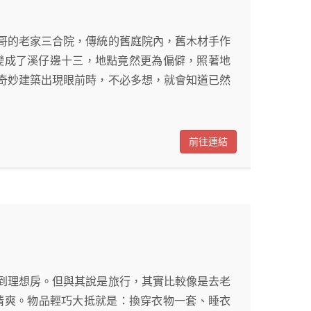
哥的老家三合院，傳統的舊庭院內，舊木材手作
三變成了溪仔邊十三，地點竟然更為偏僻，照著地
奇妙建築出現眼前時，不必多想，就會知道已然
前往連結
到理想房。但與其說是旅行，其實比較像是去老
清爽。物品輕巧大抵就是：換穿衣物一套、睡衣