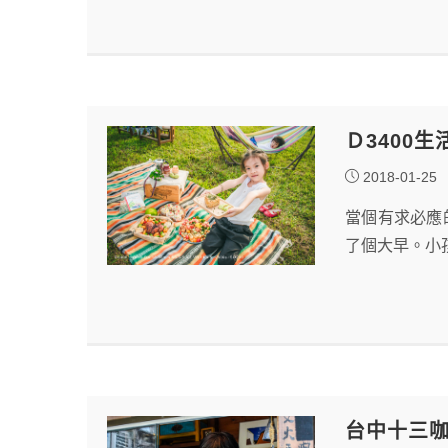
Ｄ3400
2018-01-25
當個有求必應
了個大早。小
台中十三