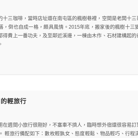
的十三咖啡，當時店址還在南屯區的楓樹巷裡，空間是老闆十三
落，倒也自成一格，頗具風情。2015年底，搬家後的楓樹十
都得費上一番功夫，及至鄰近溪邊，一棟由木作、石材建構起的
。
週間的輕旅行
用在週間小旅行很剛好，不塞車不擠人，臨時想外宿還很容易訂
。 輕旅行備配如下：數枚輕孰女、態度輕鬆、物品輕巧、行程