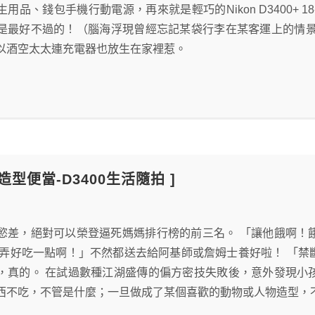
用品、錢包手機行動電源，再來就是輕巧的Nikon D3400+ 1
是最好不過的！（腦海浮現曾經忘記某袋行李在某客運上的情景）
以酒空太太連充電器也放生在家裡惹。
造型便當-D3400生活隨拍 ]
慾差，絕對可以榮登逼死媽媽排行榜的前三名。 「讓他餓啊！
「弄好吃一點啊！」不然都送去給阿基師或詹姆士養好啦！ 「
，真的。 在試過數種江湖盛傳的偏方密技失敗後，意外發現小
西不吃，不管是什麼；一旦做成了某個喜歡的動物或人物造型，