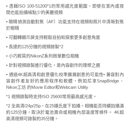
• 憑藉ISO 100-51200*1的常用感光度範圍，即使在室內或夜
間也能拍攝噪點少的美麗視頻
• 眼睛偵測自動對焦（AF）功能支持在視頻和照片中清晰對焦
於眼睛
• 可翻轉顯示屏支持輕鬆自拍和探索更多創意角度
• 長達約125分鐘的視頻錄製*2
• 小巧輕質的NikonZ系列微單數位相機
• 針對視頻錄製進行優化，是內容創作的理想之選
• 通過4K超高清和創意優化校準擴展創意的可能性• 兼容對內
容創作者友好的應用程序和軟體，例如尼享SnapBridge、
Nikon工坊 的Movie Editor和Webcam Utility
*1 視頻錄製時支持ISO 25600常用最高感光度。
*2 全高清/24p/25p，在25攝氏度下拍攝。相機能否持續拍攝滿
約125分鐘，取決於電池壽命或相機內部溫度等條件。 4K超
高清視頻可錄製約35分鐘。