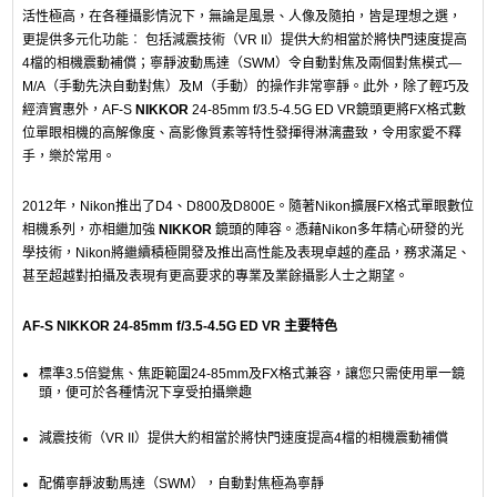
活性極高，在各種攝影情況下，無論是風景、人像及隨拍，皆是理想之選，
更提供多元化功能︰ 包括減震技術（VR II）提供大約相當於將快門速度提高
4檔的相機震動補償；寧靜波動馬達（SWM）令自動對焦及兩個對焦模式—
M/A（手動先決自動對焦）及M（手動）的操作非常寧靜。此外，除了輕巧及
經濟實惠外，AF-S
NIKKOR
24-85mm f/3.5-4.5G ED VR鏡頭更將FX格式數
位單眼相機的高解像度、高影像質素等特性發揮得淋漓盡致，令用家愛不釋
手，樂於常用。
2012年，Nikon推出了D4、D800及D800E。隨著Nikon擴展FX格式單眼數位
相機系列，亦相繼加強
NIKKOR
鏡頭的陣容。憑藉Nikon多年精心研發的光
學技術，Nikon將繼續積極開發及推出高性能及表現卓越的產品，務求滿足、
甚至超越對拍攝及表現有更高要求的專業及業餘攝影人士之期望。
AF-S
NIKKOR
24-85mm f/3.5-4.5G ED VR 主要特色
標準3.5倍變焦、焦距範圍24-85mm及FX格式兼容，讓您只需使用單一鏡
頭，便可於各種情況下享受拍攝樂趣
減震技術（VR II）提供大約相當於將快門速度提高4檔的相機震動補償
配備寧靜波動馬達（SWM），自動對焦極為寧靜