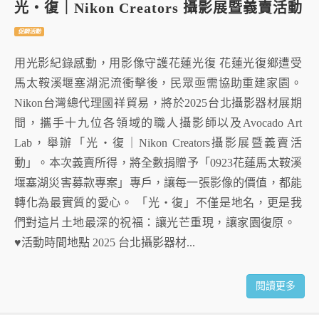
光・復｜Nikon Creators 攝影展暨義賣活動
促銷活動
用光影紀錄感動，用影像守護花蓮光復 花蓮光復鄉遭受
馬太鞍溪堰塞湖泥流衝擊後，民眾亟需協助重建家園。
Nikon台灣總代理國祥貿易，將於2025台北攝影器材展期
間，攜手十九位各領域的職人攝影師以及Avocado Art
Lab，舉辦「光・復｜Nikon Creators攝影展暨義賣活
動」。本次義賣所得，將全數捐贈予「0923花蓮馬太鞍溪
堰塞湖災害募款專案」專戶，讓每一張影像的價值，都能
轉化為最實質的愛心。 「光・復」不僅是地名，更是我
們對這片土地最深的祝福：讓光芒重現，讓家園復原。
♥︎活動時間地點 2025 台北攝影器材...
閱讀更多